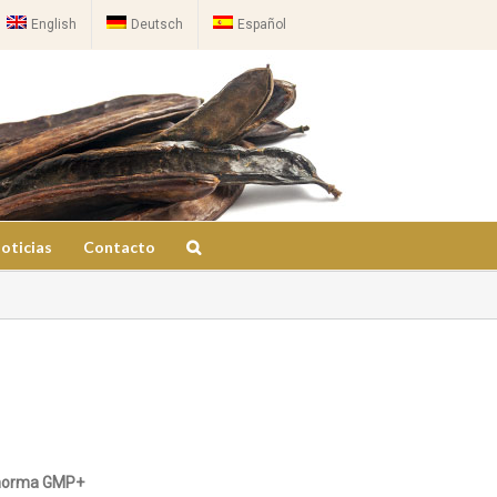
English
Deutsch
Español
oticias
Contacto
norma GMP+