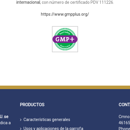
internacional
, con número de certificado PDV 111226.
https://www.gmpplus.org/
PRODUCTOS
CONT
U. se
Cmno.
Características generales
dica a
46165
Usos y aplicaciones de la garrofa
Phone